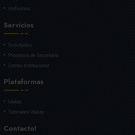
Uniformes
Servicios
Solicitudes
Procesos de Secretaría
Correo institucional
Plataformas
Idukay
Tutoriales Idukay
Contacto!