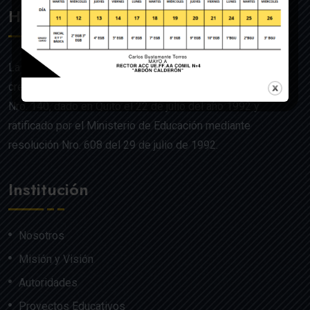
Historia
La UE de FF.AA. Colegio Militar N°4 “Abdón Calderón” fue
creado mediante Acuerdo Ministerial de la Orden General
Nro. 140, dado en Quito el 22 de julio del año 1992 y
ratificado por el Ministerio de Educación mediante
resolución Nro. 608 del 29 de julio de 1992.
Institución
Nosotros
Misión y Visión
Autoridades
Proyectos Educativos