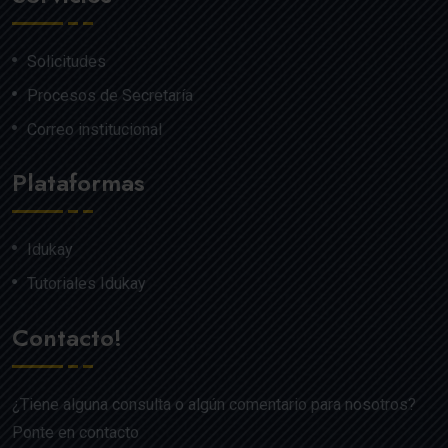
Solicitudes
Procesos de Secretaría
Correo institucional
Plataformas
Idukay
Tutoriales Idukay
Contacto!
¿Tiene alguna consulta o algún comentario para nosotros?
Ponte en contacto