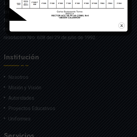
La UE de FF.AA. Colegio Militar N°4 “Abdón Calderón” fue
creado mediante Acuerdo Ministerial de la Orden General
Nro. 140, dado en Quito el 22 de julio del año 1992 y
ratificado por el Ministerio de Educación mediante
resolución Nro. 608 del 29 de julio de 1992.
Institución
Nosotros
Misión y Visión
Autoridades
Proyectos Educativos
Uniformes
Servicios