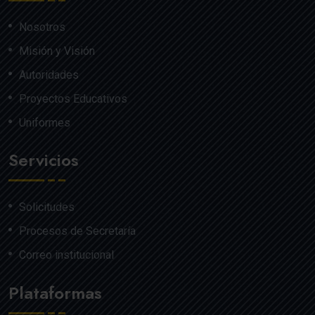
Nosotros
Misión y Visión
Autoridades
Proyectos Educativos
Uniformes
Servicios
Solicitudes
Procesos de Secretaría
Correo institucional
Plataformas