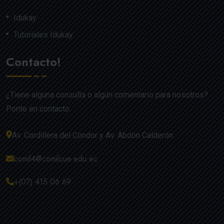
Idukay
Tutoriales Idukay
Contacto!
¿Tiene alguna consulta o algún comentario para nosotros?
Ponte en contacto
Av. Cordillera del Cóndor y Av. Abdón Calderón
comil4@comilcue.edu.ec
+(07) 415 06 69