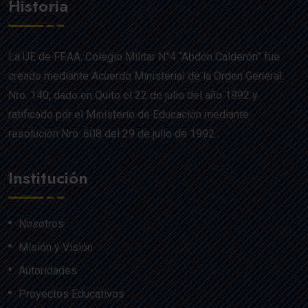
Historia
La UE de FF.AA. Colegio Militar N°4 “Abdón Calderón” fue
creado mediante Acuerdo Ministerial de la Orden General
Nro. 140, dado en Quito el 22 de julio del año 1992 y
ratificado por el Ministerio de Educación mediante
resolución Nro. 608 del 29 de julio de 1992.
Institución
Nosotros
Misión y Visión
Autoridades
Proyectos Educativos