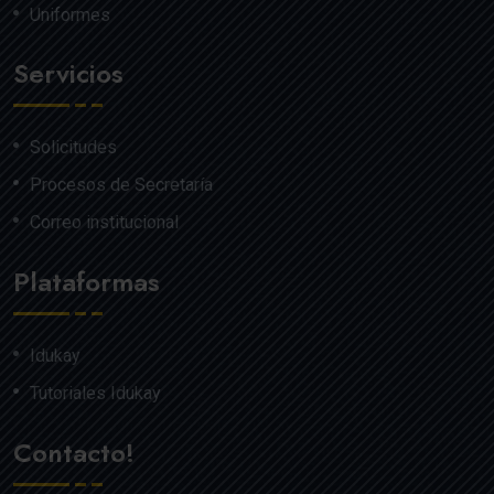
Uniformes
Servicios
Solicitudes
Procesos de Secretaría
Correo institucional
Plataformas
Idukay
Tutoriales Idukay
Contacto!