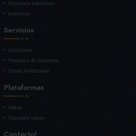
Proyectos Educativos
Uniformes
Servicios
Solicitudes
Procesos de Secretaría
Correo institucional
Plataformas
Idukay
Tutoriales Idukay
Contacto!