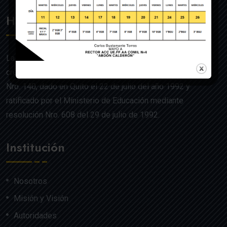
Historia
La UE de FF.AA. Colegio Militar N°4 “Abdón Calderón” fue
creado mediante Acuerdo Ministerial de la Orden General
Nro. 140, dado en Quito el 22 de julio del año 1992 y
ratificado por el Ministerio de Educación mediante
resolución Nro. 608 del 29 de julio de 1992.
Institución
Nosotros
Misión y Visión
Autoridades