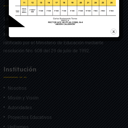
La UE de FF.AA. Colegio Militar N°4 “Abdón Calderón” fue
creado mediante Acuerdo Ministerial de la Orden General
Nro. 140, dado en Quito el 22 de julio del año 1992 y
ratificado por el Ministerio de Educación mediante
resolución Nro. 608 del 29 de julio de 1992.
Institución
Nosotros
Misión y Visión
Autoridades
Proyectos Educativos
Uniformes