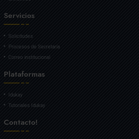
Servicios
Solicitudes
Procesos de Secretaría
Correo institucional
Plataformas
Idukay
Tutoriales Idukay
Contacto!