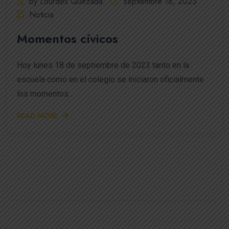
by Lourdes Quezada
septiembre 18, 2023
Noticia
Momentos cívicos
Hoy lunes 18 de septiembre de 2023 tanto en la
escuela como en el colegio se iniciaron oficialmente
los momentos...
READ MORE