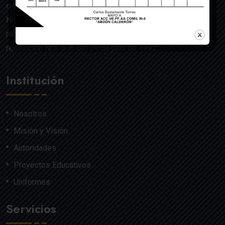
creado mediante Acuerdo Ministerial de la Orden General
Nro. 140, dado en Quito el 22 de julio del año 1992 y
ratificado por el Ministerio de Educación mediante
resolución Nro. 608 del 29 de julio de 1992.
Institución
Nosotros
Misión y Visión
Autoridades
Proyectos Educativos
Uniformes
Servicios