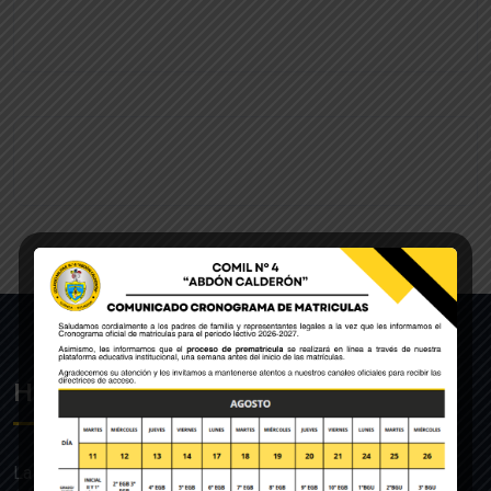
Historia
La UE de FF.AA. Colegio Militar N°4 “Abdón Calderón” fue