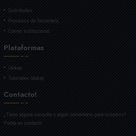
Solicitudes
Procesos de Secretaría
Correo institucional
Plataformas
Idukay
Tutoriales Idukay
Contacto!
¿Tiene alguna consulta o algún comentario para nosotros?
Ponte en contacto