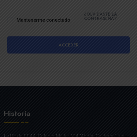
¿OLVIDASTE LA
CONTRASEÑA?
Mantenerme conectado
ACCEDER
Historia
La UE de FF.AA. Colegio Militar N°4 “Abdón Calderón” fue