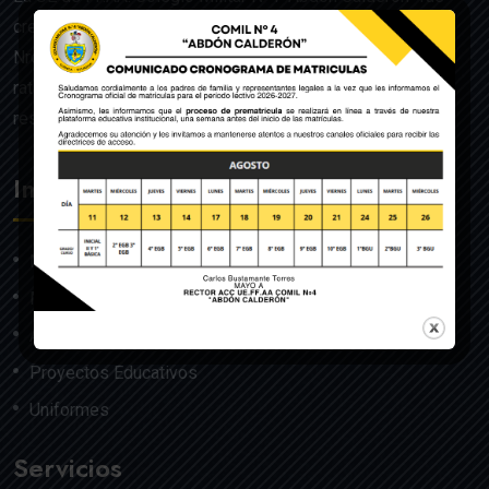
creado mediante Acuerdo Ministerial de la Orden General
Nro. 140, dado en Quito el 22 de julio del año 1992 y
ratificado por el Ministerio de Educación mediante
resolución Nro. 608 del 29 de julio de 1992.
Institución
Nosotros
Misión y Visión
Autoridades
Proyectos Educativos
Uniformes
Servicios