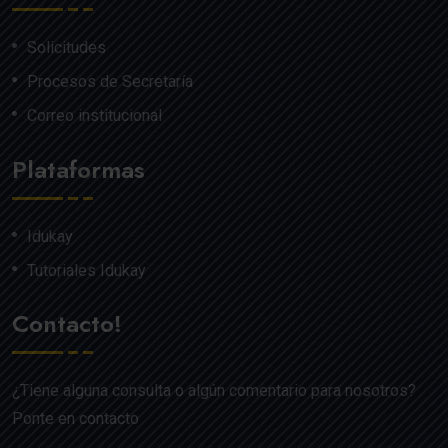
Solicitudes
Procesos de Secretaría
Correo institucional
Plataformas
Idukay
Tutoriales Idukay
Contacto!
¿Tiene alguna consulta o algún comentario para nosotros?
Ponte en contacto