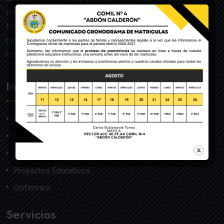
creado mediante Acuerdo Ministerial de la Orden General
Nro. 140, dado en Quito el 22 de julio del año 1992 y
ratificado por el Ministerio de Educación mediante
resolución Nro. 608 del 29 de julio de 1992.
Institución
Nosotros
Misión y Visión
Autoridades
Proyectos Educativos
Uniformes
Servicios