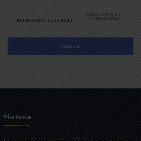
¿OLVIDASTE LA
CONTRASEÑA?
Mantenerme conectado
ACCEDER
Historia
La UE de FF.AA. Colegio Militar N°4 “Abdón Calderón” fue