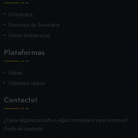
Solicitudes
Procesos de Secretaría
Correo institucional
Plataformas
Idukay
Tutoriales Idukay
Contacto!
¿Tiene alguna consulta o algún comentario para nosotros?
Ponte en contacto