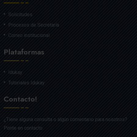
Solicitudes
Procesos de Secretaría
Correo institucional
Plataformas
Idukay
Tutoriales Idukay
Contacto!
¿Tiene alguna consulta o algún comentario para nosotros?
Ponte en contacto