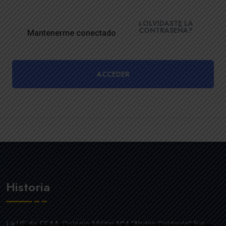
¿OLVIDASTE LA
CONTRASEÑA?
Mantenerme conectado
ACCEDER
Historia
La UE de FF.AA. Colegio Militar N°4 “Abdón Calderón” fue