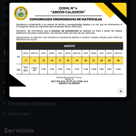
creado mediante Acuerdo Ministerial de la Orden General
Nro. 140, dado en Quito el 22 de julio del año 1992 y
ratificado por el Ministerio de Educación mediante
resolución Nro. 608 del 29 de julio de 1992.
Institución
Nosotros
Misión y Visión
Autoridades
Proyectos Educativos
Uniformes
Servicios