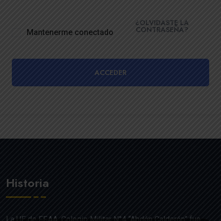
¿OLVIDASTE LA
CONTRASEÑA?
Mantenerme conectado
ACCEDER
Historia
La UE de FF.AA. Colegio Militar N°4 “Abdón Calderón” fue