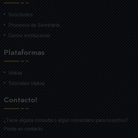
Solicitudes
Procesos de Secretaría
Correo institucional
Plataformas
Idukay
Tutoriales Idukay
Contacto!
¿Tiene alguna consulta o algún comentario para nosotros?
Ponte en contacto