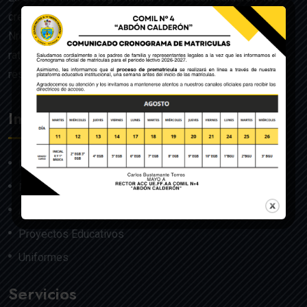
creado mediante Acuerdo Ministerial de la Orden General
Nro. 140, dado en Quito el 22 de julio del año 1992 y
ratificado por el Ministerio de Educación mediante
resolución Nro. 608 del 29 de julio de 1992.
Institución
Nosotros
Misión y Visión
Autoridades
Proyectos Educativos
Uniformes
Servicios