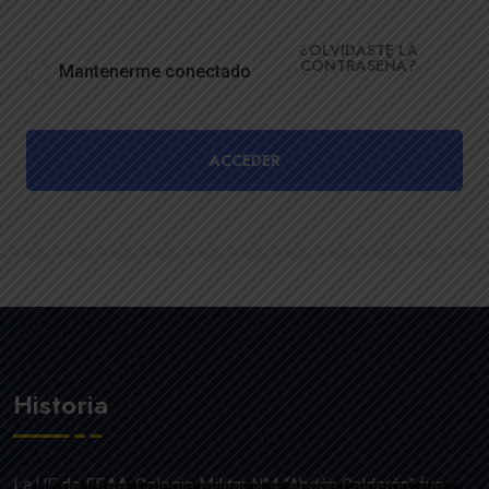
¿OLVIDASTE LA
CONTRASEÑA?
Mantenerme conectado
ACCEDER
Historia
La UE de FF.AA. Colegio Militar N°4 “Abdón Calderón” fue