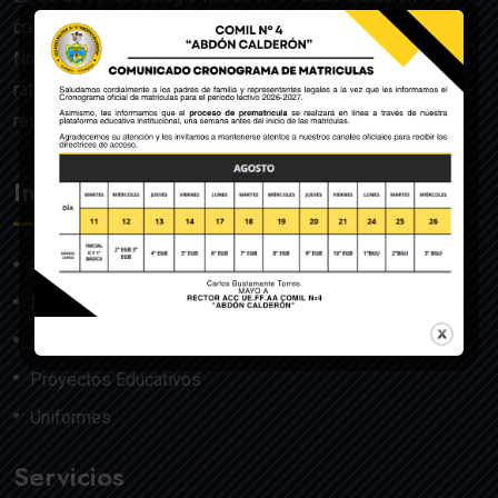
creado mediante Acuerdo Ministerial de la Orden General
Nro. 140, dado en Quito el 22 de julio del año 1992 y
ratificado por el Ministerio de Educación mediante
resolución Nro. 608 del 29 de julio de 1992.
Institución
Nosotros
Misión y Visión
Autoridades
Proyectos Educativos
Uniformes
Servicios