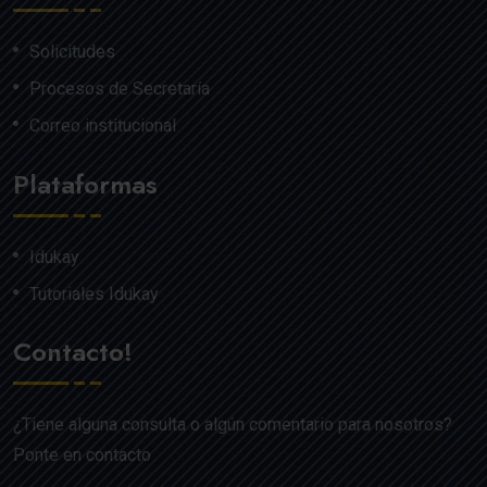
Solicitudes
Procesos de Secretaría
Correo institucional
Plataformas
Idukay
Tutoriales Idukay
Contacto!
¿Tiene alguna consulta o algún comentario para nosotros?
Ponte en contacto