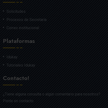
Solicitudes
Procesos de Secretaría
Correo institucional
Plataformas
Idukay
Tutoriales Idukay
Contacto!
¿Tiene alguna consulta o algún comentario para nosotros?
Ponte en contacto