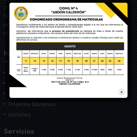
creado mediante Acuerdo Ministerial de la Orden General
Nro. 140, dado en Quito el 22 de julio del año 1992 y
ratificado por el Ministerio de Educación mediante
resolución Nro. 608 del 29 de julio de 1992.
Institución
Nosotros
Misión y Visión
Autoridades
Proyectos Educativos
Uniformes
Servicios