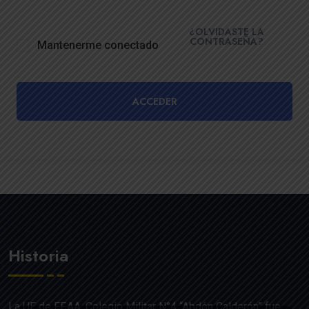
¿OLVIDASTE LA
CONTRASEÑA?
Mantenerme conectado
ACCEDER
Historia
La UE de FF.AA. Colegio Militar N°4 “Abdón Calderón” fue