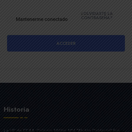
¿OLVIDASTE LA
CONTRASEÑA?
Mantenerme conectado
ACCEDER
Historia
La UE de FF.AA. Colegio Militar N°4 “Abdón Calderón” fue