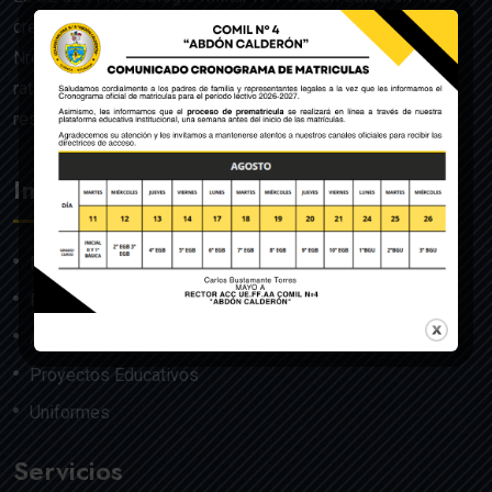
creado mediante Acuerdo Ministerial de la Orden General
Nro. 140, dado en Quito el 22 de julio del año 1992 y
ratificado por el Ministerio de Educación mediante
resolución Nro. 608 del 29 de julio de 1992.
Institución
Nosotros
Misión y Visión
Autoridades
Proyectos Educativos
Uniformes
Servicios