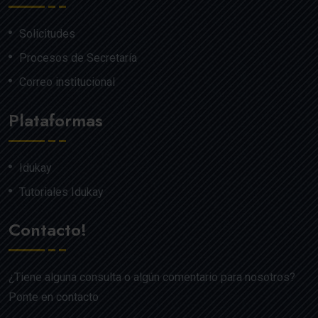
Solicitudes
Procesos de Secretaría
Correo institucional
Plataformas
Idukay
Tutoriales Idukay
Contacto!
¿Tiene alguna consulta o algún comentario para nosotros?
Ponte en contacto