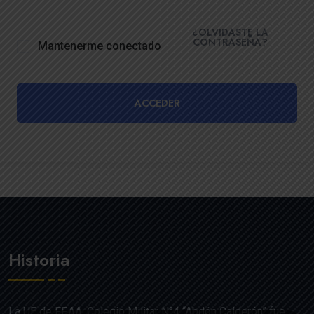
¿OLVIDASTE LA
CONTRASEÑA?
Mantenerme conectado
ACCEDER
Historia
La UE de FF.AA. Colegio Militar N°4 “Abdón Calderón” fue