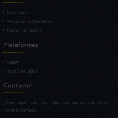
Solicitudes
Procesos de Secretaría
Correo institucional
Plataformas
Idukay
Tutoriales Idukay
Contacto!
¿Tiene alguna consulta o algún comentario para nosotros?
Ponte en contacto