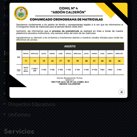
creado mediante Acuerdo Ministerial de la Orden General
Nro. 140, dado en Quito el 22 de julio del año 1992 y
ratificado por el Ministerio de Educación mediante
resolución Nro. 608 del 29 de julio de 1992.
Institución
Nosotros
Misión y Visión
Autoridades
Proyectos Educativos
Uniformes
Servicios