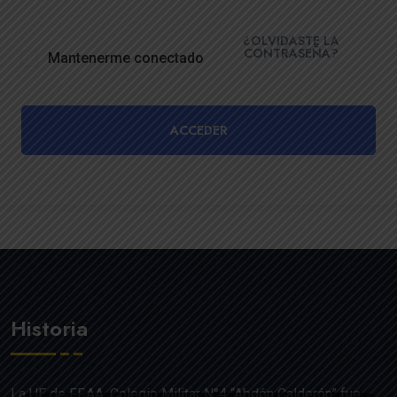
¿OLVIDASTE LA
CONTRASEÑA?
Mantenerme conectado
ACCEDER
Historia
La UE de FF.AA. Colegio Militar N°4 “Abdón Calderón” fue