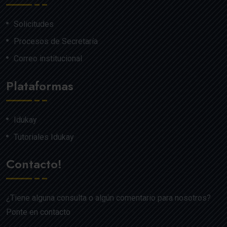
Solicitudes
Procesos de Secretaría
Correo institucional
Plataformas
Idukay
Tutoriales Idukay
Contacto!
¿Tiene alguna consulta o algún comentario para nosotros?
Ponte en contacto