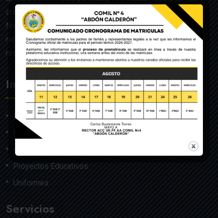
creado mediante Acuerdo Ministerial de la Orden General
Nro. 140, dado en Quito el 22 de julio del año 1992 y
ratificado por el Ministerio de Educación mediante
resolución Nro. 608 del 29 de julio de 1992.
Institución
Nosotros
Misión y Visión
Autoridades
Proyectos Educativos
Uniformes
Servicios