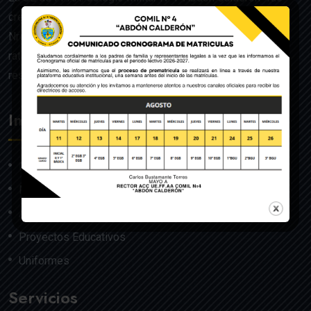
creado mediante Acuerdo Ministerial de la Orden General
Nro. 140, dado en Quito el 22 de julio del año 1992 y
ratificado por el Ministerio de Educación mediante
resolución Nro. 608 del 29 de julio de 1992.
Institución
Nosotros
Misión y Visión
Autoridades
Proyectos Educativos
Uniformes
Servicios