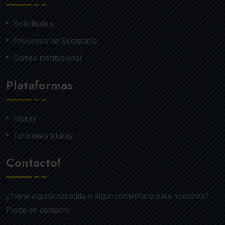
Solicitudes
Procesos de Secretaría
Correo institucional
Plataformas
Idukay
Tutoriales Idukay
Contacto!
¿Tiene alguna consulta o algún comentario para nosotros?
Ponte en contacto