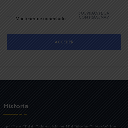
¿OLVIDASTE LA
CONTRASEÑA?
Mantenerme conectado
ACCEDER
Historia
La UE de FF.AA. Colegio Militar N°4 “Abdón Calderón” fue