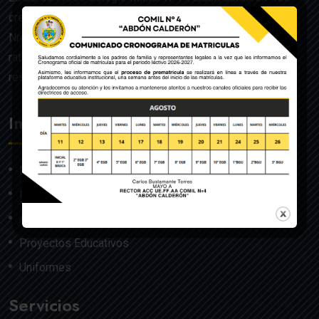
creado mediante Acuerdo Ministerial de la Orden General
Nro. 140, dado en Quito el 22 de julio del año 1992 y
ratificado por el Ministerio de Educación mediante
resolución Nro. 608 del 29 de julio de 1992.
Institución
Nosotros
Misión y Visión
Autoridades
Proyectos Educativos
Uniformes
Servicios