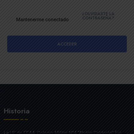
¿OLVIDASTE LA
CONTRASEÑA?
Mantenerme conectado
ACCEDER
Historia
La UE de FF.AA. Colegio Militar N°4 “Abdón Calderón” fue