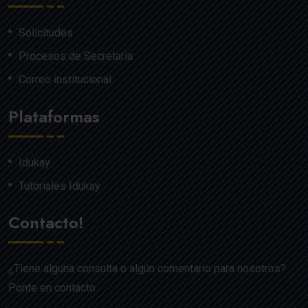
Solicitudes
Procesos de Secretaría
Correo institucional
Plataformas
Idukay
Tutoriales Idukay
Contacto!
¿Tiene alguna consulta o algún comentario para nosotros?
Ponte en contacto