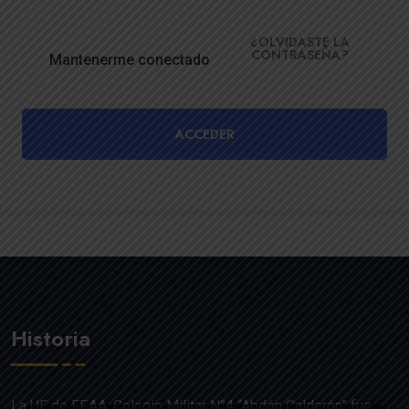
¿OLVIDASTE LA
CONTRASEÑA?
Mantenerme conectado
ACCEDER
Historia
La UE de FF.AA. Colegio Militar N°4 “Abdón Calderón” fue