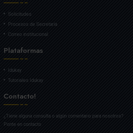
Solicitudes
Procesos de Secretaría
Correo institucional
Plataformas
Idukay
Tutoriales Idukay
Contacto!
¿Tiene alguna consulta o algún comentario para nosotros?
Ponte en contacto