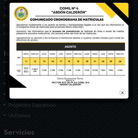
creado mediante Acuerdo Ministerial de la Orden General
Nro. 140, dado en Quito el 22 de julio del año 1992 y
ratificado por el Ministerio de Educación mediante
resolución Nro. 608 del 29 de julio de 1992.
Institución
Nosotros
Misión y Visión
Autoridades
Proyectos Educativos
Uniformes
Servicios