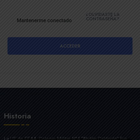
¿OLVIDASTE LA
CONTRASEÑA?
Mantenerme conectado
ACCEDER
Historia
La UE de FF.AA. Colegio Militar N°4 “Abdón Calderón” fue