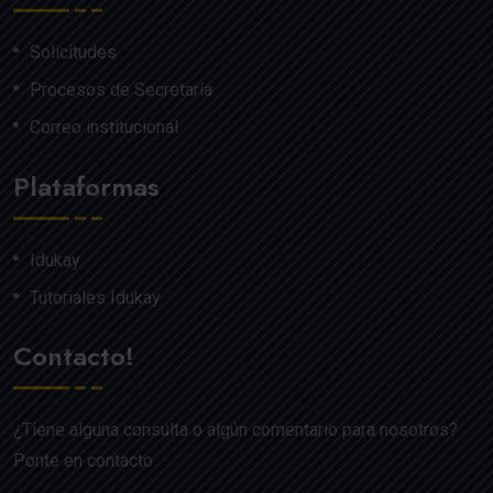
Solicitudes
Procesos de Secretaría
Correo institucional
Plataformas
Idukay
Tutoriales Idukay
Contacto!
¿Tiene alguna consulta o algún comentario para nosotros?
Ponte en contacto