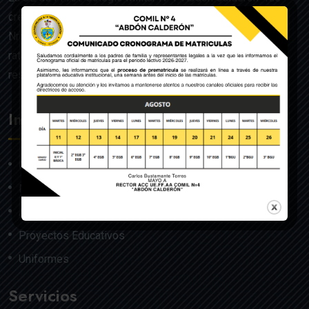
creado mediante Acuerdo Ministerial de la Orden General
Nro. 140, dado en Quito el 22 de julio del año 1992 y
ratificado por el Ministerio de Educación mediante
resolución Nro. 608 del 29 de julio de 1992.
Institución
Nosotros
Misión y Visión
Autoridades
Proyectos Educativos
Uniformes
Servicios