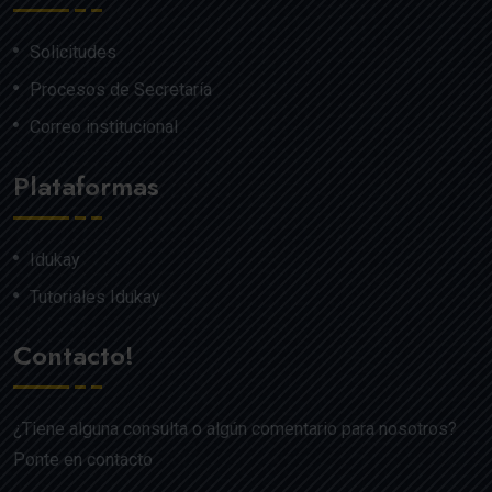
Solicitudes
Procesos de Secretaría
Correo institucional
Plataformas
Idukay
Tutoriales Idukay
Contacto!
¿Tiene alguna consulta o algún comentario para nosotros?
Ponte en contacto