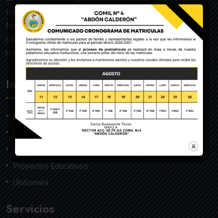
creado mediante Acuerdo Ministerial de la Orden General
Nro. 140, dado en Quito el 22 de julio del año 1992 y
ratificado por el Ministerio de Educación mediante
resolución Nro. 608 del 29 de julio de 1992.
Institución
Nosotros
Misión y Visión
Autoridades
Proyectos Educativos
Uniformes
Servicios