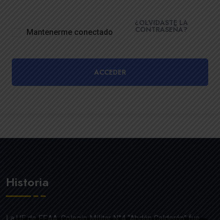
¿OLVIDASTE LA
CONTRASEÑA?
Mantenerme conectado
ACCEDER
Historia
La UE de FF.AA. Colegio Militar N°4 “Abdón Calderón” fue