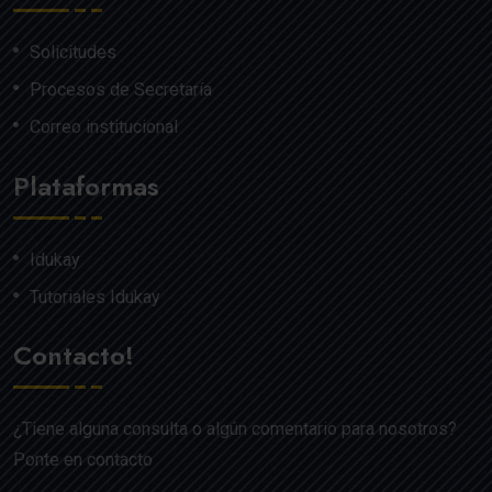
Solicitudes
Procesos de Secretaría
Correo institucional
Plataformas
Idukay
Tutoriales Idukay
Contacto!
¿Tiene alguna consulta o algún comentario para nosotros?
Ponte en contacto