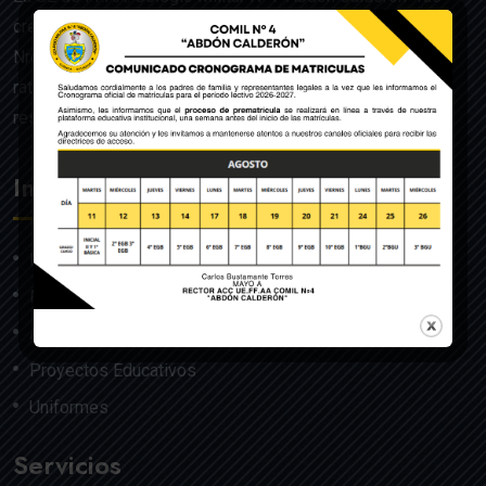
creado mediante Acuerdo Ministerial de la Orden General
Nro. 140, dado en Quito el 22 de julio del año 1992 y
ratificado por el Ministerio de Educación mediante
resolución Nro. 608 del 29 de julio de 1992.
Institución
Nosotros
Misión y Visión
Autoridades
Proyectos Educativos
Uniformes
Servicios