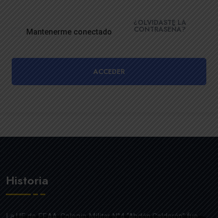
¿OLVIDASTE LA
CONTRASEÑA?
Mantenerme conectado
ACCEDER
Historia
La UE de FF.AA. Colegio Militar N°4 “Abdón Calderón” fue