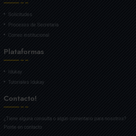
Solicitudes
Procesos de Secretaría
Correo institucional
Plataformas
Idukay
Tutoriales Idukay
Contacto!
¿Tiene alguna consulta o algún comentario para nosotros?
Ponte en contacto