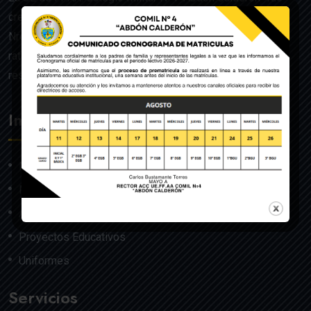
creado mediante Acuerdo Ministerial de la Orden General
Nro. 140, dado en Quito el 22 de julio del año 1992 y
ratificado por el Ministerio de Educación mediante
resolución Nro. 608 del 29 de julio de 1992.
Institución
Nosotros
Misión y Visión
Autoridades
Proyectos Educativos
Uniformes
Servicios