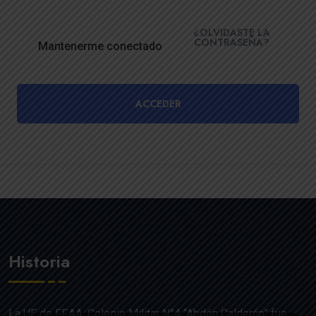
¿OLVIDASTE LA
CONTRASEÑA?
Mantenerme conectado
ACCEDER
Historia
La UE de FF.AA. Colegio Militar N°4 “Abdón Calderón” fue