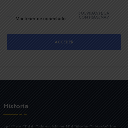
¿OLVIDASTE LA
CONTRASEÑA?
Mantenerme conectado
ACCEDER
Historia
La UE de FF.AA. Colegio Militar N°4 “Abdón Calderón” fue