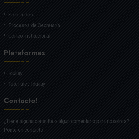
Solicitudes
Procesos de Secretaría
Correo institucional
Plataformas
Idukay
Tutoriales Idukay
Contacto!
¿Tiene alguna consulta o algún comentario para nosotros?
Ponte en contacto