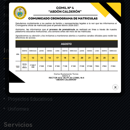
creado mediante Acuerdo Ministerial de la Orden General
Nro. 140, dado en Quito el 22 de julio del año 1992 y
ratificado por el Ministerio de Educación mediante
resolución Nro. 608 del 29 de julio de 1992.
Institución
Nosotros
Misión y Visión
Autoridades
Proyectos Educativos
Uniformes
Servicios