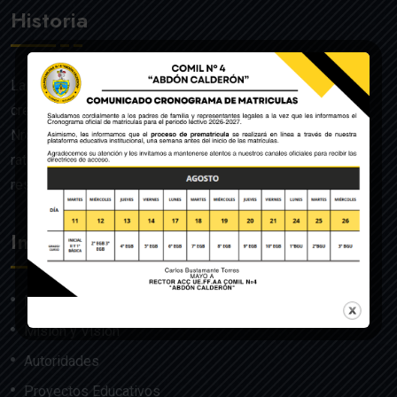
Historia
La UE de FF.AA. Colegio Militar N°4 “Abdón Calderón” fue
creado mediante Acuerdo Ministerial de la Orden General
Nro. 140, dado en Quito el 22 de julio del año 1992 y
ratificado por el Ministerio de Educación mediante
resolución Nro. 608 del 29 de julio de 1992.
Institución
Nosotros
Misión y Visión
Autoridades
Proyectos Educativos