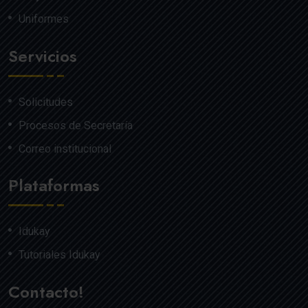
Uniformes
Servicios
Solicitudes
Procesos de Secretaría
Correo institucional
Plataformas
Idukay
Tutoriales Idukay
Contacto!