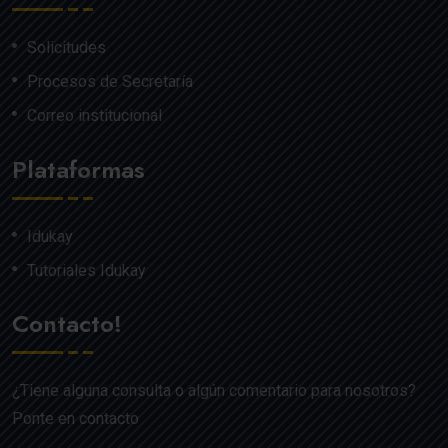
Solicitudes
Procesos de Secretaría
Correo institucional
Plataformas
Idukay
Tutoriales Idukay
Contacto!
¿Tiene alguna consulta o algún comentario para nosotros?
Ponte en contacto