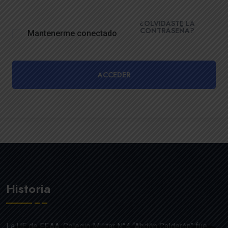
¿OLVIDASTE LA
CONTRASEÑA?
Mantenerme conectado
ACCEDER
Historia
La UE de FF.AA. Colegio Militar N°4 “Abdón Calderón” fue