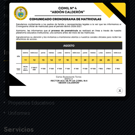
creado mediante Acuerdo Ministerial de la Orden General
Nro. 140, dado en Quito el 22 de julio del año 1992 y
ratificado por el Ministerio de Educación mediante
resolución Nro. 608 del 29 de julio de 1992.
Institución
Nosotros
Misión y Visión
Autoridades
Proyectos Educativos
Uniformes
Servicios