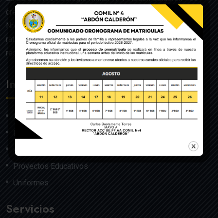
creado mediante Acuerdo Ministerial de la Orden General
Nro. 140, dado en Quito el 22 de julio del año 1992 y
ratificado por el Ministerio de Educación mediante
resolución Nro. 608 del 29 de julio de 1992.
Institución
Nosotros
Misión y Visión
Autoridades
Proyectos Educativos
Uniformes
Servicios