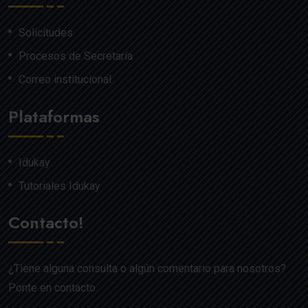
Solicitudes
Procesos de Secretaría
Correo institucional
Plataformas
Idukay
Tutoriales Idukay
Contacto!
¿Tiene alguna consulta o algún comentario para nosotros?
Ponte en contacto