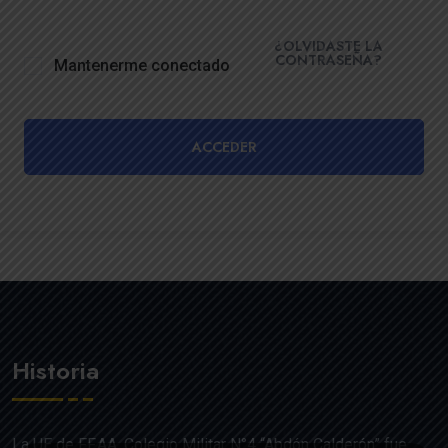
¿OLVIDASTE LA
CONTRASEÑA?
Mantenerme conectado
ACCEDER
Historia
La UE de FF.AA. Colegio Militar N°4 “Abdón Calderón” fue