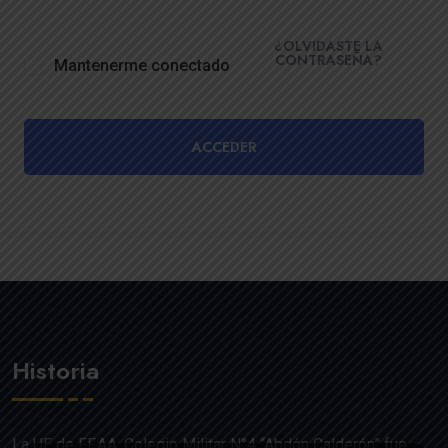
¿OLVIDASTE LA
CONTRASEÑA?
Mantenerme conectado
ACCEDER
Historia
La UE de FF.AA. Colegio Militar N°4 “Abdón Calderón” fue