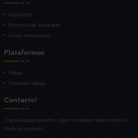
Solicitudes
Procesos de Secretaría
Correo institucional
Plataformas
Idukay
Tutoriales Idukay
Contacto!
¿Tiene alguna consulta o algún comentario para nosotros?
Ponte en contacto