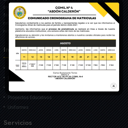
creado mediante Acuerdo Ministerial de la Orden General
Nro. 140, dado en Quito el 22 de julio del año 1992 y
ratificado por el Ministerio de Educación mediante
resolución Nro. 608 del 29 de julio de 1992.
Institución
Nosotros
Misión y Visión
Autoridades
Proyectos Educativos
Uniformes
Servicios