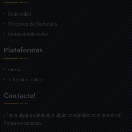
Solicitudes
Procesos de Secretaría
Correo institucional
Plataformas
Idukay
Tutoriales Idukay
Contacto!
¿Tiene alguna consulta o algún comentario para nosotros?
Ponte en contacto