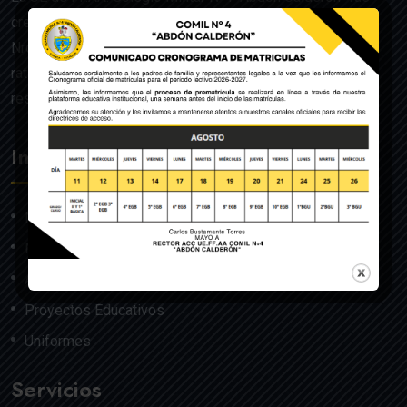
creado mediante Acuerdo Ministerial de la Orden General
Nro. 140, dado en Quito el 22 de julio del año 1992 y
ratificado por el Ministerio de Educación mediante
resolución Nro. 608 del 29 de julio de 1992.
Institución
Nosotros
Misión y Visión
Autoridades
Proyectos Educativos
Uniformes
Servicios