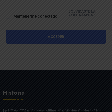
¿OLVIDASTE LA
CONTRASEÑA?
Mantenerme conectado
ACCEDER
Historia
La UE de FF.AA. Colegio Militar N°4 “Abdón Calderón” fue