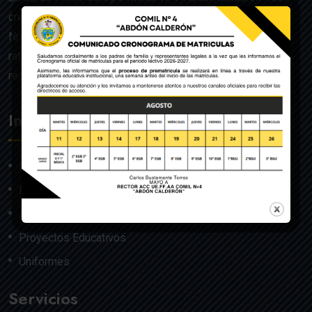
creado mediante Acuerdo Ministerial de la Orden General
Nro. 140, dado en Quito el 22 de julio del año 1992 y
ratificado por el Ministerio de Educación mediante
resolución Nro. 608 del 29 de julio de 1992.
Institución
Nosotros
Misión y Visión
Autoridades
Proyectos Educativos
Uniformes
Servicios