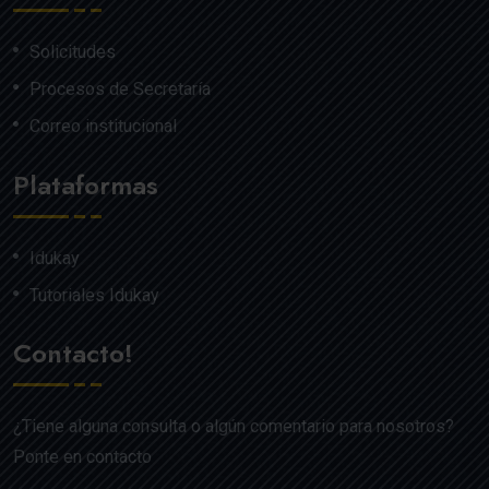
Solicitudes
Procesos de Secretaría
Correo institucional
Plataformas
Idukay
Tutoriales Idukay
Contacto!
¿Tiene alguna consulta o algún comentario para nosotros?
Ponte en contacto