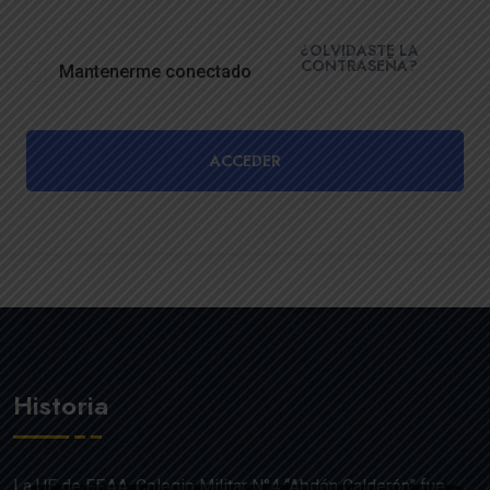
¿OLVIDASTE LA
CONTRASEÑA?
Mantenerme conectado
ACCEDER
Historia
La UE de FF.AA. Colegio Militar N°4 “Abdón Calderón” fue